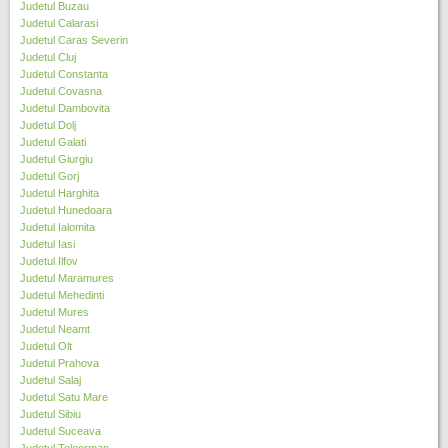
Judetul Buzau
Judetul Calarasi
Judetul Caras Severin
Judetul Cluj
Judetul Constanta
Judetul Covasna
Judetul Dambovita
Judetul Dolj
Judetul Galati
Judetul Giurgiu
Judetul Gorj
Judetul Harghita
Judetul Hunedoara
Judetul Ialomita
Judetul Iasi
Judetul Ilfov
Judetul Maramures
Judetul Mehedinti
Judetul Mures
Judetul Neamt
Judetul Olt
Judetul Prahova
Judetul Salaj
Judetul Satu Mare
Judetul Sibiu
Judetul Suceava