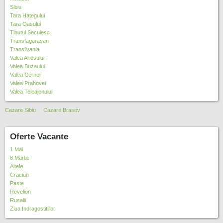
Sibiu
Tara Hategului
Tara Oasului
Tinutul Secuiesc
Transfagarasan
Transilvania
Valea Ariesului
Valea Buzaului
Valea Cernei
Valea Prahovei
Valea Teleajenului
Cazare Sibiu
Cazare Brasov
Oferte Vacante
1 Mai
8 Martie
Altele
Craciun
Paste
Revelion
Rusalii
Ziua Indragostitiilor