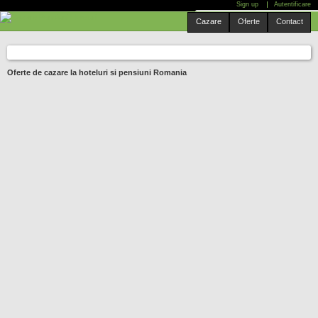
Sign up
Autentificare
Mergi
Cauta localitate:
Cazare
Oferte
Contact
la
conţinutul
principal
Oferte de cazare la hoteluri si pensiuni Romania