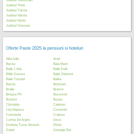
Judetul Teleorman
Judetul Timis
Judetul Tulcea
Judetul Valcea
Judetul Vaslui
Judetul Vrancea
Oferte Paste 2025 la pensiuni si hoteluri
Alba Iulia
Arad
Bacau
Baia Mare
Baile 1 Mai
Baile Felix
Băile Govora
Baile Olanesti
Baile Tusnad
Balea
Bazna
Botosani
Braila
Brasov
Breaza PH
Bucuresti
Busteni
Buzau
Căciulata
Calarasi
Cluj Napoca
Comarnic
Constanta
Craiova
Curtea De Arges
Deva
Drobeta Turnu Severin
Eforie
Galati
Geoagiu Bai