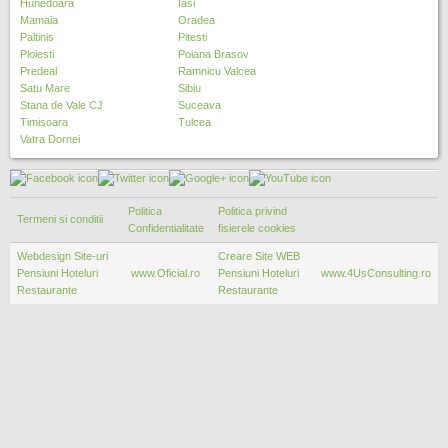
Hunedoara
Iasi
Mamaia
Oradea
Paltinis
Pitesti
Ploiesti
Poiana Brasov
Predeal
Ramnicu Valcea
Satu Mare
Sibiu
Stana de Vale CJ
Suceava
Timisoara
Tulcea
Vatra Dornei
Politica
Politica privind
Termeni si conditii
Confidentialitate
fisierele cookies
Webdesign Site-uri
Creare Site WEB
Pensiuni Hoteluri
www.Oficial.ro
Pensiuni Hoteluri
www.4UsConsulting.ro
Restaurante
Restaurante