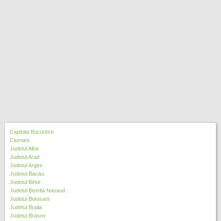
Capitala Bucuresti
Ciumani
Judetul Alba
Judetul Arad
Judetul Arges
Judetul Bacau
Judetul Bihor
Judetul Bistrita Nasaud
Judetul Botosani
Judetul Braila
Judetul Brasov