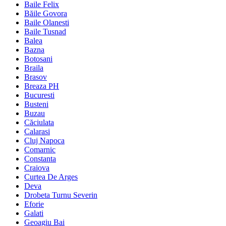
Baile Felix
Băile Govora
Baile Olanesti
Baile Tusnad
Balea
Bazna
Botosani
Braila
Brasov
Breaza PH
Bucuresti
Busteni
Buzau
Căciulata
Calarasi
Cluj Napoca
Comarnic
Constanta
Craiova
Curtea De Arges
Deva
Drobeta Turnu Severin
Eforie
Galati
Geoagiu Bai