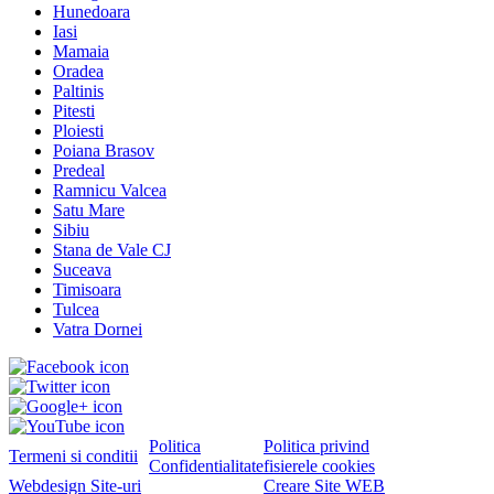
Hunedoara
Iasi
Mamaia
Oradea
Paltinis
Pitesti
Ploiesti
Poiana Brasov
Predeal
Ramnicu Valcea
Satu Mare
Sibiu
Stana de Vale CJ
Suceava
Timisoara
Tulcea
Vatra Dornei
Politica
Politica privind
Termeni si conditii
Confidentialitate
fisierele cookies
Webdesign Site-uri
Creare Site WEB