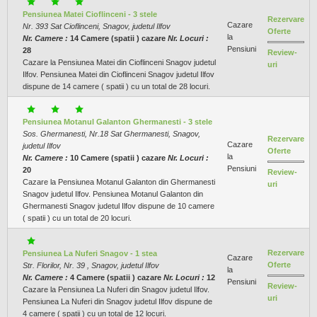
Pensiunea Matei Cioflinceni - 3 stele
Rezervare
Cazare
Nr. 393 Sat Cioflinceni, Snagov, judetul Ilfov
Oferte
la
Nr. Camere :
14 Camere (spatii ) cazare
Nr. Locuri :
Pensiuni
28
Review-
Cazare la Pensiunea Matei din Cioflinceni Snagov judetul
uri
Ilfov. Pensiunea Matei din Cioflinceni Snagov judetul Ilfov
dispune de 14 camere ( spatii ) cu un total de 28 locuri.
Pensiunea Motanul Galanton Ghermanesti - 3 stele
Sos. Ghermanesti, Nr.18 Sat Ghermanesti, Snagov,
Rezervare
Cazare
judetul Ilfov
Oferte
la
Nr. Camere :
10 Camere (spatii ) cazare
Nr. Locuri :
Pensiuni
20
Review-
Cazare la Pensiunea Motanul Galanton din Ghermanesti
uri
Snagov judetul Ilfov. Pensiunea Motanul Galanton din
Ghermanesti Snagov judetul Ilfov dispune de 10 camere
( spatii ) cu un total de 20 locuri.
Rezervare
Pensiunea La Nuferi Snagov - 1 stea
Cazare
Oferte
Str. Florilor, Nr. 39 , Snagov, judetul Ilfov
la
Nr. Camere :
4 Camere (spatii ) cazare
Nr. Locuri :
12
Pensiuni
Review-
Cazare la Pensiunea La Nuferi din Snagov judetul Ilfov.
uri
Pensiunea La Nuferi din Snagov judetul Ilfov dispune de
4 camere ( spatii ) cu un total de 12 locuri.