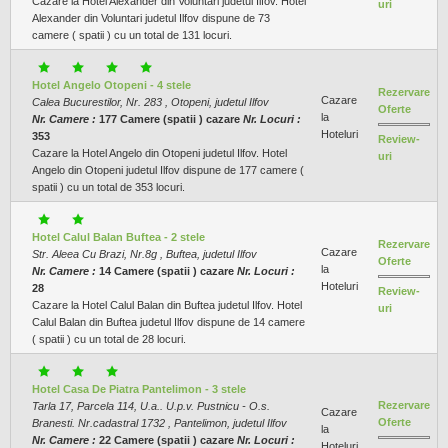
Cazare la Hotel Alexander din Voluntari judetul Ilfov. Hotel
uri
Alexander din Voluntari judetul Ilfov dispune de 73
camere ( spatii ) cu un total de 131 locuri.
Hotel Angelo Otopeni - 4 stele
Rezervare
Cazare
Calea Bucurestilor, Nr. 283 , Otopeni, judetul Ilfov
Oferte
la
Nr. Camere :
177 Camere (spatii ) cazare
Nr. Locuri :
Hoteluri
353
Review-
Cazare la Hotel Angelo din Otopeni judetul Ilfov. Hotel
uri
Angelo din Otopeni judetul Ilfov dispune de 177 camere (
spatii ) cu un total de 353 locuri.
Hotel Calul Balan Buftea - 2 stele
Rezervare
Cazare
Str. Aleea Cu Brazi, Nr.8g , Buftea, judetul Ilfov
Oferte
la
Nr. Camere :
14 Camere (spatii ) cazare
Nr. Locuri :
Hoteluri
28
Review-
Cazare la Hotel Calul Balan din Buftea judetul Ilfov. Hotel
uri
Calul Balan din Buftea judetul Ilfov dispune de 14 camere
( spatii ) cu un total de 28 locuri.
Hotel Casa De Piatra Pantelimon - 3 stele
Rezervare
Tarla 17, Parcela 114, U.a.. U.p.v. Pustnicu - O.s.
Cazare
Oferte
Branesti. Nr.cadastral 1732 , Pantelimon, judetul Ilfov
la
Nr. Camere :
22 Camere (spatii ) cazare
Nr. Locuri :
Hoteluri