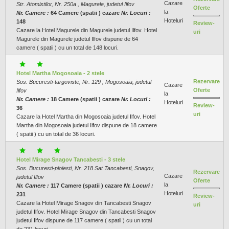
Cazare
Str. Atomistilor, Nr. 250a , Magurele, judetul Ilfov
Oferte
la
Nr. Camere :
64 Camere (spatii ) cazare
Nr. Locuri :
Hoteluri
148
Review-
Cazare la Hotel Magurele din Magurele judetul Ilfov. Hotel
uri
Magurele din Magurele judetul Ilfov dispune de 64
camere ( spatii ) cu un total de 148 locuri.
Hotel Martha Mogosoaia - 2 stele
Rezervare
Sos. Bucuresti-targoviste, Nr. 129 , Mogosoaia, judetul
Cazare
Oferte
Ilfov
la
Nr. Camere :
18 Camere (spatii ) cazare
Nr. Locuri :
Hoteluri
Review-
36
uri
Cazare la Hotel Martha din Mogosoaia judetul Ilfov. Hotel
Martha din Mogosoaia judetul Ilfov dispune de 18 camere
( spatii ) cu un total de 36 locuri.
Hotel Mirage Snagov Tancabesti - 3 stele
Sos. Bucuresti-ploiesti, Nr. 218 Sat Tancabesti, Snagov,
Rezervare
Cazare
judetul Ilfov
Oferte
la
Nr. Camere :
117 Camere (spatii ) cazare
Nr. Locuri :
Hoteluri
231
Review-
Cazare la Hotel Mirage Snagov din Tancabesti Snagov
uri
judetul Ilfov. Hotel Mirage Snagov din Tancabesti Snagov
judetul Ilfov dispune de 117 camere ( spatii ) cu un total
de 231 locuri.