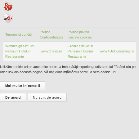
Politica
Politica privind
Termeni si conditii
Confidentialitate
fisierele cookies
Webdesign Site-uri
Creare Site WEB
Pensiuni Hoteluri
www.Oficial.ro
Pensiuni Hoteluri
www.4UsConsulting.ro
Restaurante
Restaurante
Utilizăm cookie-uri pe acest site pentru a îmbunătăți experiența utilizatorului.Făcând clic pe
orice link din această pagină, vă dați consimțământul pentru a seta cookie-uri.
Mai multe informatii
De acord
Nu sunt de acord