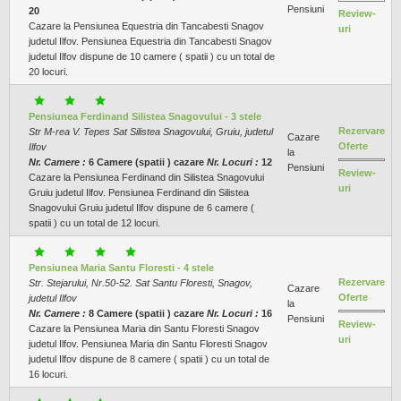
Pensiuni
20
Review-
Cazare la Pensiunea Equestria din Tancabesti Snagov
uri
judetul Ilfov. Pensiunea Equestria din Tancabesti Snagov
judetul Ilfov dispune de 10 camere ( spatii ) cu un total de
20 locuri.
Pensiunea Ferdinand Silistea Snagovului - 3 stele
Rezervare
Str M-rea V. Tepes Sat Silistea Snagovului, Gruiu, judetul
Cazare
Oferte
Ilfov
la
Nr. Camere :
6 Camere (spatii ) cazare
Nr. Locuri :
12
Pensiuni
Review-
Cazare la Pensiunea Ferdinand din Silistea Snagovului
uri
Gruiu judetul Ilfov. Pensiunea Ferdinand din Silistea
Snagovului Gruiu judetul Ilfov dispune de 6 camere (
spatii ) cu un total de 12 locuri.
Pensiunea Maria Santu Floresti - 4 stele
Rezervare
Str. Stejarului, Nr.50-52. Sat Santu Floresti, Snagov,
Cazare
Oferte
judetul Ilfov
la
Nr. Camere :
8 Camere (spatii ) cazare
Nr. Locuri :
16
Pensiuni
Review-
Cazare la Pensiunea Maria din Santu Floresti Snagov
uri
judetul Ilfov. Pensiunea Maria din Santu Floresti Snagov
judetul Ilfov dispune de 8 camere ( spatii ) cu un total de
16 locuri.