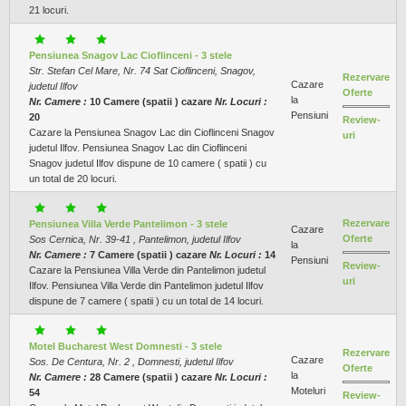
21 locuri.
Pensiunea Snagov Lac Cioflinceni - 3 stele
Str. Stefan Cel Mare, Nr. 74 Sat Cioflinceni, Snagov,
Rezervare
Cazare
judetul Ilfov
Oferte
la
Nr. Camere :
10 Camere (spatii ) cazare
Nr. Locuri :
Pensiuni
20
Review-
Cazare la Pensiunea Snagov Lac din Cioflinceni Snagov
uri
judetul Ilfov. Pensiunea Snagov Lac din Cioflinceni
Snagov judetul Ilfov dispune de 10 camere ( spatii ) cu
un total de 20 locuri.
Rezervare
Pensiunea Villa Verde Pantelimon - 3 stele
Cazare
Oferte
Sos Cernica, Nr. 39-41 , Pantelimon, judetul Ilfov
la
Nr. Camere :
7 Camere (spatii ) cazare
Nr. Locuri :
14
Pensiuni
Review-
Cazare la Pensiunea Villa Verde din Pantelimon judetul
uri
Ilfov. Pensiunea Villa Verde din Pantelimon judetul Ilfov
dispune de 7 camere ( spatii ) cu un total de 14 locuri.
Motel Bucharest West Domnesti - 3 stele
Rezervare
Cazare
Sos. De Centura, Nr. 2 , Domnesti, judetul Ilfov
Oferte
la
Nr. Camere :
28 Camere (spatii ) cazare
Nr. Locuri :
Moteluri
54
Review-