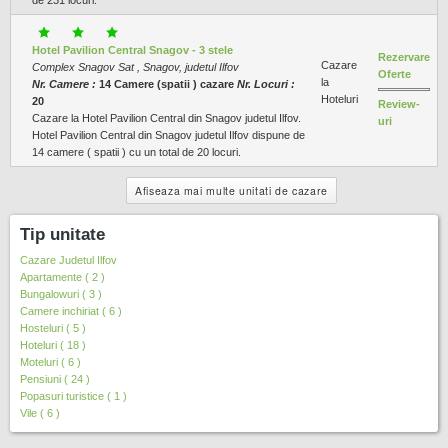
Hotel Pavilion Central Snagov - 3 stele
Rezervare
Cazare
Complex Snagov Sat , Snagov, judetul Ilfov
Oferte
la
Nr. Camere :
14 Camere (spatii ) cazare
Nr. Locuri :
Hoteluri
20
Review-
Cazare la Hotel Pavilion Central din Snagov judetul Ilfov.
uri
Hotel Pavilion Central din Snagov judetul Ilfov dispune de
14 camere ( spatii ) cu un total de 20 locuri.
Afiseaza mai multe unitati de cazare
Tip unitate
Cazare Judetul Ilfov
Apartamente ( 2 )
Bungalowuri ( 3 )
Camere inchiriat ( 6 )
Hosteluri ( 5 )
Hoteluri ( 18 )
Moteluri ( 6 )
Pensiuni ( 24 )
Popasuri turistice ( 1 )
Vile ( 6 )