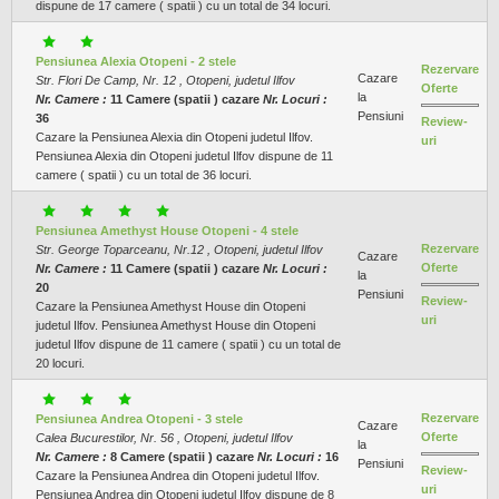
dispune de 17 camere ( spatii ) cu un total de 34 locuri.
Pensiunea Alexia Otopeni - 2 stele
Rezervare
Cazare
Str. Flori De Camp, Nr. 12 , Otopeni, judetul Ilfov
Oferte
la
Nr. Camere :
11 Camere (spatii ) cazare
Nr. Locuri :
Pensiuni
36
Review-
Cazare la Pensiunea Alexia din Otopeni judetul Ilfov.
uri
Pensiunea Alexia din Otopeni judetul Ilfov dispune de 11
camere ( spatii ) cu un total de 36 locuri.
Pensiunea Amethyst House Otopeni - 4 stele
Rezervare
Str. George Toparceanu, Nr.12 , Otopeni, judetul Ilfov
Cazare
Oferte
Nr. Camere :
11 Camere (spatii ) cazare
Nr. Locuri :
la
20
Pensiuni
Review-
Cazare la Pensiunea Amethyst House din Otopeni
uri
judetul Ilfov. Pensiunea Amethyst House din Otopeni
judetul Ilfov dispune de 11 camere ( spatii ) cu un total de
20 locuri.
Rezervare
Pensiunea Andrea Otopeni - 3 stele
Cazare
Oferte
Calea Bucurestilor, Nr. 56 , Otopeni, judetul Ilfov
la
Nr. Camere :
8 Camere (spatii ) cazare
Nr. Locuri :
16
Pensiuni
Review-
Cazare la Pensiunea Andrea din Otopeni judetul Ilfov.
uri
Pensiunea Andrea din Otopeni judetul Ilfov dispune de 8