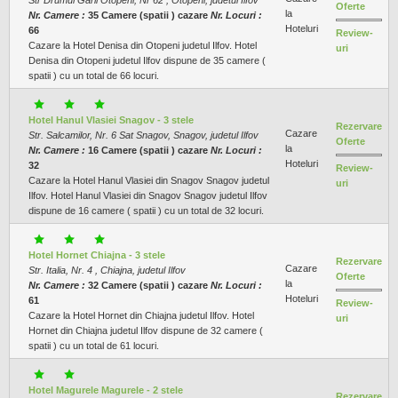
Oferte
la
Nr. Camere :
35 Camere (spatii ) cazare
Nr. Locuri :
Hoteluri
66
Review-
Cazare la Hotel Denisa din Otopeni judetul Ilfov. Hotel
uri
Denisa din Otopeni judetul Ilfov dispune de 35 camere (
spatii ) cu un total de 66 locuri.
Hotel Hanul Vlasiei Snagov - 3 stele
Rezervare
Cazare
Str. Salcamilor, Nr. 6 Sat Snagov, Snagov, judetul Ilfov
Oferte
la
Nr. Camere :
16 Camere (spatii ) cazare
Nr. Locuri :
Hoteluri
32
Review-
Cazare la Hotel Hanul Vlasiei din Snagov Snagov judetul
uri
Ilfov. Hotel Hanul Vlasiei din Snagov Snagov judetul Ilfov
dispune de 16 camere ( spatii ) cu un total de 32 locuri.
Hotel Hornet Chiajna - 3 stele
Rezervare
Cazare
Str. Italia, Nr. 4 , Chiajna, judetul Ilfov
Oferte
la
Nr. Camere :
32 Camere (spatii ) cazare
Nr. Locuri :
Hoteluri
61
Review-
Cazare la Hotel Hornet din Chiajna judetul Ilfov. Hotel
uri
Hornet din Chiajna judetul Ilfov dispune de 32 camere (
spatii ) cu un total de 61 locuri.
Hotel Magurele Magurele - 2 stele
Rezervare