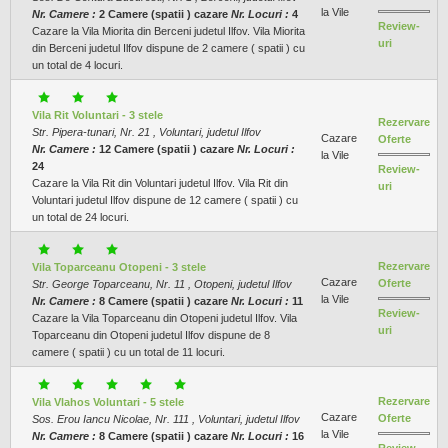
la Vile
Nr. Camere :
2 Camere (spatii ) cazare
Nr. Locuri :
4
Review-
Cazare la Vila Miorita din Berceni judetul Ilfov. Vila Miorita
uri
din Berceni judetul Ilfov dispune de 2 camere ( spatii ) cu
un total de 4 locuri.
Vila Rit Voluntari - 3 stele
Rezervare
Str. Pipera-tunari, Nr. 21 , Voluntari, judetul Ilfov
Cazare
Oferte
Nr. Camere :
12 Camere (spatii ) cazare
Nr. Locuri :
la Vile
24
Review-
Cazare la Vila Rit din Voluntari judetul Ilfov. Vila Rit din
uri
Voluntari judetul Ilfov dispune de 12 camere ( spatii ) cu
un total de 24 locuri.
Rezervare
Vila Toparceanu Otopeni - 3 stele
Cazare
Oferte
Str. George Toparceanu, Nr. 11 , Otopeni, judetul Ilfov
la Vile
Nr. Camere :
8 Camere (spatii ) cazare
Nr. Locuri :
11
Review-
Cazare la Vila Toparceanu din Otopeni judetul Ilfov. Vila
uri
Toparceanu din Otopeni judetul Ilfov dispune de 8
camere ( spatii ) cu un total de 11 locuri.
Rezervare
Vila Vlahos Voluntari - 5 stele
Cazare
Oferte
Sos. Erou Iancu Nicolae, Nr. 111 , Voluntari, judetul Ilfov
la Vile
Nr. Camere :
8 Camere (spatii ) cazare
Nr. Locuri :
16