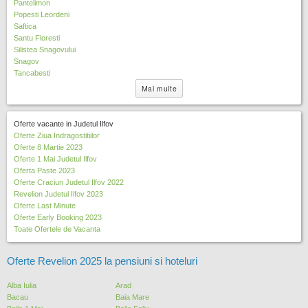
Pantelimon
Popesti Leordeni
Saftica
Santu Floresti
Silistea Snagovului
Snagov
Tancabesti
Mai multe
Oferte vacante in Judetul Ilfov
Oferte Ziua Indragostitiilor
Oferte 8 Martie 2023
Oferte 1 Mai Judetul Ilfov
Oferta Paste 2023
Oferte Craciun Judetul Ilfov 2022
Revelion Judetul Ilfov 2023
Oferte Last Minute
Oferte Early Booking 2023
Toate Ofertele de Vacanta
Oferte Revelion 2025 la pensiuni si hoteluri
Alba Iulia
Arad
Bacau
Baia Mare