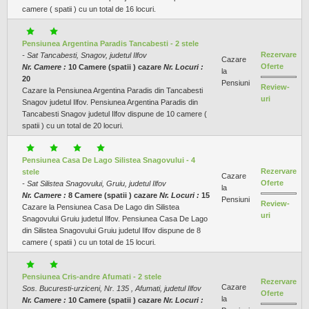
camere ( spatii ) cu un total de 16 locuri.
Pensiunea Argentina Paradis Tancabesti - 2 stele
Rezervare
- Sat Tancabesti, Snagov, judetul Ilfov
Cazare
Oferte
Nr. Camere :
10 Camere (spatii ) cazare
Nr. Locuri :
la
20
Pensiuni
Review-
Cazare la Pensiunea Argentina Paradis din Tancabesti
uri
Snagov judetul Ilfov. Pensiunea Argentina Paradis din
Tancabesti Snagov judetul Ilfov dispune de 10 camere (
spatii ) cu un total de 20 locuri.
Pensiunea Casa De Lago Silistea Snagovului - 4
Rezervare
stele
Cazare
Oferte
- Sat Silistea Snagovului, Gruiu, judetul Ilfov
la
Nr. Camere :
8 Camere (spatii ) cazare
Nr. Locuri :
15
Pensiuni
Review-
Cazare la Pensiunea Casa De Lago din Silistea
uri
Snagovului Gruiu judetul Ilfov. Pensiunea Casa De Lago
din Silistea Snagovului Gruiu judetul Ilfov dispune de 8
camere ( spatii ) cu un total de 15 locuri.
Pensiunea Cris-andre Afumati - 2 stele
Rezervare
Cazare
Sos. Bucuresti-urziceni, Nr. 135 , Afumati, judetul Ilfov
Oferte
la
Nr. Camere :
10 Camere (spatii ) cazare
Nr. Locuri :