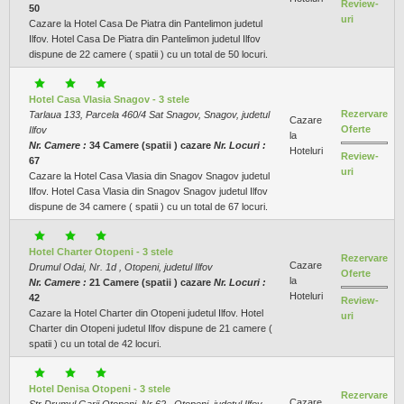
Review-
50
uri
Cazare la Hotel Casa De Piatra din Pantelimon judetul
Ilfov. Hotel Casa De Piatra din Pantelimon judetul Ilfov
dispune de 22 camere ( spatii ) cu un total de 50 locuri.
Hotel Casa Vlasia Snagov - 3 stele
Rezervare
Tarlaua 133, Parcela 460/4 Sat Snagov, Snagov, judetul
Cazare
Oferte
Ilfov
la
Nr. Camere :
34 Camere (spatii ) cazare
Nr. Locuri :
Hoteluri
Review-
67
uri
Cazare la Hotel Casa Vlasia din Snagov Snagov judetul
Ilfov. Hotel Casa Vlasia din Snagov Snagov judetul Ilfov
dispune de 34 camere ( spatii ) cu un total de 67 locuri.
Hotel Charter Otopeni - 3 stele
Rezervare
Cazare
Drumul Odai, Nr. 1d , Otopeni, judetul Ilfov
Oferte
la
Nr. Camere :
21 Camere (spatii ) cazare
Nr. Locuri :
Hoteluri
42
Review-
Cazare la Hotel Charter din Otopeni judetul Ilfov. Hotel
uri
Charter din Otopeni judetul Ilfov dispune de 21 camere (
spatii ) cu un total de 42 locuri.
Hotel Denisa Otopeni - 3 stele
Rezervare
Cazare
Str Drumul Garii Otopeni, Nr 62 , Otopeni, judetul Ilfov