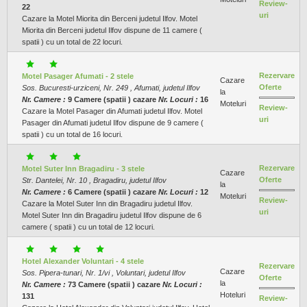
Review-
22
uri
Cazare la Motel Miorita din Berceni judetul Ilfov. Motel
Miorita din Berceni judetul Ilfov dispune de 11 camere (
spatii ) cu un total de 22 locuri.
Rezervare
Motel Pasager Afumati - 2 stele
Cazare
Oferte
Sos. Bucuresti-urziceni, Nr. 249 , Afumati, judetul Ilfov
la
Nr. Camere :
9 Camere (spatii ) cazare
Nr. Locuri :
16
Moteluri
Review-
Cazare la Motel Pasager din Afumati judetul Ilfov. Motel
uri
Pasager din Afumati judetul Ilfov dispune de 9 camere (
spatii ) cu un total de 16 locuri.
Rezervare
Motel Suter Inn Bragadiru - 3 stele
Cazare
Oferte
Str. Dantelei, Nr. 10 , Bragadiru, judetul Ilfov
la
Nr. Camere :
6 Camere (spatii ) cazare
Nr. Locuri :
12
Moteluri
Review-
Cazare la Motel Suter Inn din Bragadiru judetul Ilfov.
uri
Motel Suter Inn din Bragadiru judetul Ilfov dispune de 6
camere ( spatii ) cu un total de 12 locuri.
Hotel Alexander Voluntari - 4 stele
Rezervare
Cazare
Sos. Pipera-tunari, Nr. 1/vi , Voluntari, judetul Ilfov
Oferte
la
Nr. Camere :
73 Camere (spatii ) cazare
Nr. Locuri :
Hoteluri
131
Review-