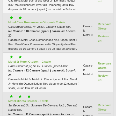
Cazare la Motel Bucharest West din Domnesti judetul
uri
Ilfov. Motel Bucharest West din Domnesti judetul Ilfov
dispune de 28 camere ( spatii ) cu un total de 54 locuri.
Motel Casa Romaneasca Otopeni - 2 stele
Rezervare
Cazare
Calea Bucurestilor, Nr. 285a , Otopeni, judetul Ilfov
Oferte
la
Nr. Camere :
10 Camere (spatii ) cazare
Nr. Locuri :
Moteluri
20
Review-
Cazare la Motel Casa Romaneasca din Otopeni judetul
uri
Ilfov. Motel Casa Romaneasca din Otopeni judetul Ilfov
dispune de 10 camere ( spatii ) cu un total de 20 locuri.
Motel Jr Motel Otopeni - 2 stele
Rezervare
Cazare
Calea Bucuresti,or, Nr.45 , Otopeni, judetul Ilfov
Oferte
la
Nr. Camere :
12 Camere (spatii ) cazare
Nr. Locuri :
Moteluri
24
Review-
Cazare la Motel Jr Motel din Otopeni judetul Ilfov. Motel
uri
Jr Motel din Otopeni judetul Ilfov dispune de 12 camere (
spatii ) cu un total de 24 locuri.
Motel Miorita Berceni - 3 stele
Rezervare
Sat Becrceni, Str. Soseaua De Centura, Nr.1 , Berceni,
Cazare
Oferte
judetul Ilfov
la
Nr. Camere :
11 Camere (spatii ) cazare
Nr. Locuri :
Moteluri