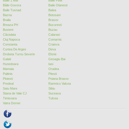
Baile 1 Mai
Baile Felix
Băile Govora
Baile Olanesti
Baile Tusnad
Balea
Bazna
Botosani
Braila
Brasov
Breaza PH
Bucuresti
Busteni
Buzau
Căciulata
Calarasi
Cluj Napoca
Comarnic
Constanta
Craiova
Curtea De Arges
Deva
Drobeta Turnu Severin
Eforie
Galati
Geoagiu Bai
Hunedoara
Iasi
Mamaia
Oradea
Paltinis
Pitesti
Ploiesti
Poiana Brasov
Predeal
Ramnicu Valcea
Satu Mare
Sibiu
Stana de Vale CJ
Suceava
Timisoara
Tulcea
Vatra Dornei