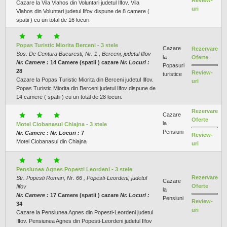
Review-
Cazare la Vila Vlahos din Voluntari judetul Ilfov. Vila
uri
Vlahos din Voluntari judetul Ilfov dispune de 8 camere (
spatii ) cu un total de 16 locuri.
Popas Turistic Miorita Berceni - 3 stele
Cazare
Rezervare
Sos. De Centura Bucuresti, Nr. 1 , Berceni, judetul Ilfov
la
Oferte
Nr. Camere :
14 Camere (spatii ) cazare
Nr. Locuri :
Popasuri
28
Review-
turistice
Cazare la Popas Turistic Miorita din Berceni judetul Ilfov.
uri
Popas Turistic Miorita din Berceni judetul Ilfov dispune de
14 camere ( spatii ) cu un total de 28 locuri.
Rezervare
Cazare
Oferte
la
Motel Ciobanasul Chiajna - 3 stele
Pensiuni
Nr. Camere :
Nr. Locuri :
7
Review-
Motel Ciobanasul din Chiajna
uri
Pensiunea Agnes Popesti Leordeni - 3 stele
Rezervare
Str. Popesti Roman, Nr. 66 , Popesti-Leordeni, judetul
Cazare
Oferte
Ilfov
la
Nr. Camere :
17 Camere (spatii ) cazare
Nr. Locuri :
Pensiuni
Review-
34
uri
Cazare la Pensiunea Agnes din Popesti-Leordeni judetul
Ilfov. Pensiunea Agnes din Popesti-Leordeni judetul Ilfov