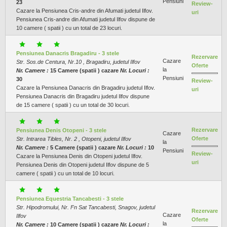
Pensiuni
23
Review-
Cazare la Pensiunea Cris-andre din Afumati judetul Ilfov.
uri
Pensiunea Cris-andre din Afumati judetul Ilfov dispune de
10 camere ( spatii ) cu un total de 23 locuri.
Pensiunea Danacris Bragadiru - 3 stele
Rezervare
Cazare
Str. Sos.de Centura, Nr.10 , Bragadiru, judetul Ilfov
Oferte
la
Nr. Camere :
15 Camere (spatii ) cazare
Nr. Locuri :
Pensiuni
30
Review-
Cazare la Pensiunea Danacris din Bragadiru judetul Ilfov.
uri
Pensiunea Danacris din Bragadiru judetul Ilfov dispune
de 15 camere ( spatii ) cu un total de 30 locuri.
Rezervare
Pensiunea Denis Otopeni - 3 stele
Cazare
Oferte
Str. Intrarea Tibles, Nr. 2 , Otopeni, judetul Ilfov
la
Nr. Camere :
5 Camere (spatii ) cazare
Nr. Locuri :
10
Pensiuni
Review-
Cazare la Pensiunea Denis din Otopeni judetul Ilfov.
uri
Pensiunea Denis din Otopeni judetul Ilfov dispune de 5
camere ( spatii ) cu un total de 10 locuri.
Pensiunea Equestria Tancabesti - 3 stele
Str. Hipodromului, Nr. Fn Sat Tancabesti, Snagov, judetul
Rezervare
Cazare
Ilfov
Oferte
la
Nr. Camere :
10 Camere (spatii ) cazare
Nr. Locuri :