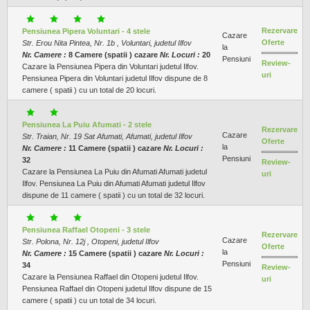
Rezervare
Pensiunea Pipera Voluntari - 4 stele
Cazare
Oferte
Str. Erou Nita Pintea, Nr. 1b , Voluntari, judetul Ilfov
la
Nr. Camere :
8 Camere (spatii ) cazare
Nr. Locuri :
20
Pensiuni
Review-
Cazare la Pensiunea Pipera din Voluntari judetul Ilfov.
uri
Pensiunea Pipera din Voluntari judetul Ilfov dispune de 8
camere ( spatii ) cu un total de 20 locuri.
Pensiunea La Puiu Afumati - 2 stele
Rezervare
Cazare
Str. Traian, Nr. 19 Sat Afumati, Afumati, judetul Ilfov
Oferte
la
Nr. Camere :
11 Camere (spatii ) cazare
Nr. Locuri :
Pensiuni
32
Review-
Cazare la Pensiunea La Puiu din Afumati Afumati judetul
uri
Ilfov. Pensiunea La Puiu din Afumati Afumati judetul Ilfov
dispune de 11 camere ( spatii ) cu un total de 32 locuri.
Pensiunea Raffael Otopeni - 3 stele
Rezervare
Cazare
Str. Polona, Nr. 12j , Otopeni, judetul Ilfov
Oferte
la
Nr. Camere :
15 Camere (spatii ) cazare
Nr. Locuri :
Pensiuni
34
Review-
Cazare la Pensiunea Raffael din Otopeni judetul Ilfov.
uri
Pensiunea Raffael din Otopeni judetul Ilfov dispune de 15
camere ( spatii ) cu un total de 34 locuri.