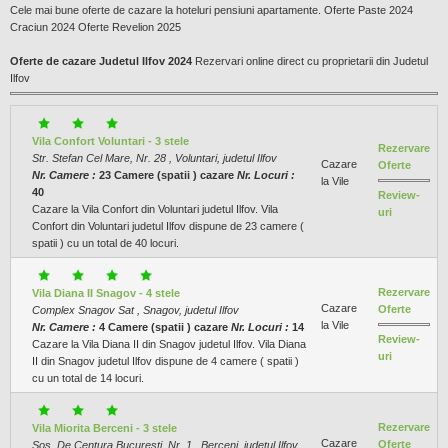
Cele mai bune oferte de cazare la hoteluri pensiuni apartamente. Oferte Paste 2024
Craciun 2024 Oferte Revelion 2025
Oferte de cazare Judetul Ilfov 2024
Rezervari online direct cu proprietarii din Judetul
Ilfov
Vila Confort Voluntari - 3 stele
Rezervare
Str. Stefan Cel Mare, Nr. 28 , Voluntari, judetul Ilfov
Cazare
Oferte
Nr. Camere :
23 Camere (spatii ) cazare
Nr. Locuri :
la Vile
40
Review-
Cazare la Vila Confort din Voluntari judetul Ilfov. Vila
uri
Confort din Voluntari judetul Ilfov dispune de 23 camere (
spatii ) cu un total de 40 locuri.
Rezervare
Vila Diana II Snagov - 4 stele
Cazare
Oferte
Complex Snagov Sat , Snagov, judetul Ilfov
la Vile
Nr. Camere :
4 Camere (spatii ) cazare
Nr. Locuri :
14
Review-
Cazare la Vila Diana II din Snagov judetul Ilfov. Vila Diana
uri
II din Snagov judetul Ilfov dispune de 4 camere ( spatii )
cu un total de 14 locuri.
Rezervare
Vila Miorita Berceni - 3 stele
Cazare
Oferte
Sos. De Centura Bucuresti, Nr. 1 , Berceni, judetul Ilfov