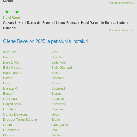
judetul...
Mai multe informatii
Hotel Rares
Cazare la Hotel Rares din Botosani judetul Botosani. Hotel Rares din Botosani judetul
Botosani...
Mai multe informatii
Oferte Revelion 2025 la pensiuni si hoteluri
Alba Iulia
Arad
Bacau
Baia Mare
Baile 1 Mai
Baile Felix
Băile Govora
Baile Olanesti
Baile Tusnad
Balea
Bazna
Botosani
Braila
Brasov
Breaza PH
Bucuresti
Busteni
Buzau
Căciulata
Calarasi
Cluj Napoca
Comarnic
Constanta
Craiova
Curtea De Arges
Deva
Drobeta Turnu Severin
Eforie
Galati
Geoagiu Bai
Hunedoara
Iasi
Mamaia
Oradea