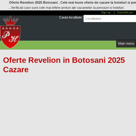
Oferte Revelion 2025 Botosani . Cele mai bune oferte de cazare la hoteluri si pe
Mergi
.
Verificati care sunt cele mai ieftine preturi ale vacantelor la pensiuni si hoteluri.
la
Sign up
Autentificare
conţinutul
Cauta localitate:
principal
Main menu
Oferte Revelion in Botosani 2025
Cazare