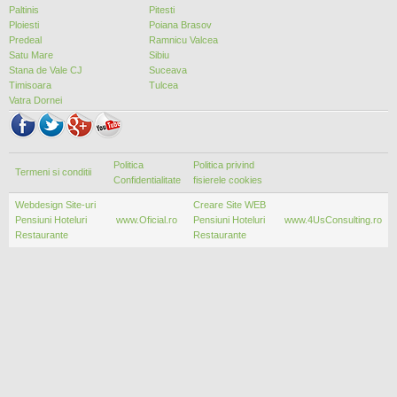
Paltinis
Pitesti
Ploiesti
Poiana Brasov
Predeal
Ramnicu Valcea
Satu Mare
Sibiu
Stana de Vale CJ
Suceava
Timisoara
Tulcea
Vatra Dornei
Politica
Politica privind
Termeni si conditii
Confidentialitate
fisierele cookies
Webdesign Site-uri
Creare Site WEB
Pensiuni Hoteluri
www.Oficial.ro
Pensiuni Hoteluri
www.4UsConsulting.ro
Restaurante
Restaurante