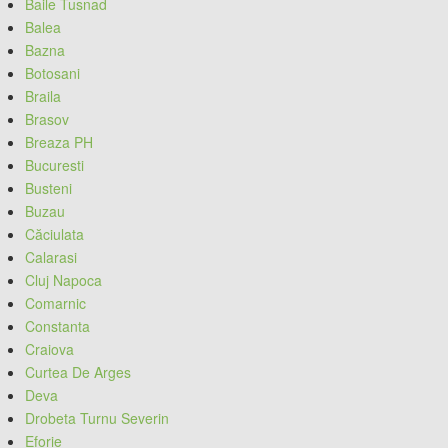
Baile Tusnad
Balea
Bazna
Botosani
Braila
Brasov
Breaza PH
Bucuresti
Busteni
Buzau
Căciulata
Calarasi
Cluj Napoca
Comarnic
Constanta
Craiova
Curtea De Arges
Deva
Drobeta Turnu Severin
Eforie