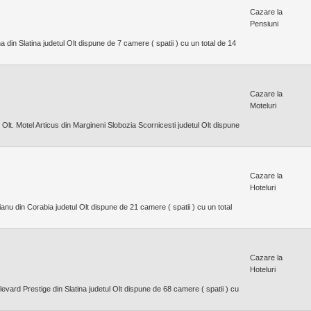
Cazare la
Pensiuni
 din Slatina judetul Olt dispune de 7 camere ( spatii ) cu un total de 14
Cazare la
Moteluri
 Olt. Motel Articus din Margineni Slobozia Scornicesti judetul Olt dispune
Cazare la
Hoteluri
ianu din Corabia judetul Olt dispune de 21 camere ( spatii ) cu un total
Cazare la
Hoteluri
levard Prestige din Slatina judetul Olt dispune de 68 camere ( spatii ) cu