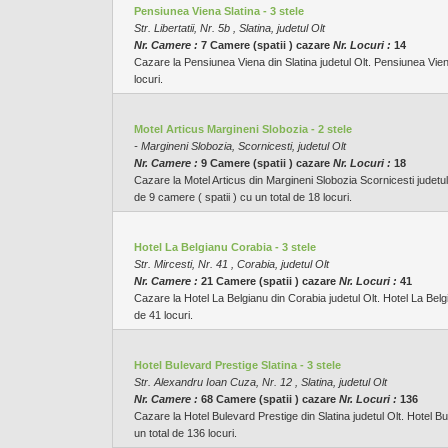
Pensiunea Viena Slatina - 3 stele
Str. Libertatii, Nr. 5b , Slatina, judetul Olt
Nr. Camere :
7 Camere (spatii ) cazare
Nr. Locuri :
14
Cazare la Pensiunea Viena din Slatina judetul Olt. Pensiunea Viena
locuri.
Motel Articus Margineni Slobozia - 2 stele
- Margineni Slobozia, Scornicesti, judetul Olt
Nr. Camere :
9 Camere (spatii ) cazare
Nr. Locuri :
18
Cazare la Motel Articus din Margineni Slobozia Scornicesti judetul
de 9 camere ( spatii ) cu un total de 18 locuri.
Hotel La Belgianu Corabia - 3 stele
Str. Mircesti, Nr. 41 , Corabia, judetul Olt
Nr. Camere :
21 Camere (spatii ) cazare
Nr. Locuri :
41
Cazare la Hotel La Belgianu din Corabia judetul Olt. Hotel La Belg
de 41 locuri.
Hotel Bulevard Prestige Slatina - 3 stele
Str. Alexandru Ioan Cuza, Nr. 12 , Slatina, judetul Olt
Nr. Camere :
68 Camere (spatii ) cazare
Nr. Locuri :
136
Cazare la Hotel Bulevard Prestige din Slatina judetul Olt. Hotel Bu
un total de 136 locuri.