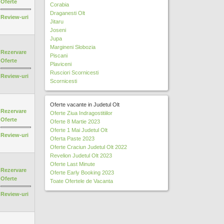
Oferte
r
t
Corabia
l
i
e
Draganesti Olt
t
l
Review-uri
r
Jitaru
e
t
Joseni
r
e
Jupa
r
Margineni Slobozia
Rezervare
Piscani
Oferte
Plaviceni
Rusciori Scornicesti
Review-uri
Scornicesti
Oferte vacante in Judetul Olt
Rezervare
Oferte Ziua Indragostitiilor
Oferte
Oferte 8 Martie 2023
Oferte 1 Mai Judetul Olt
Review-uri
Oferta Paste 2023
Oferte Craciun Judetul Olt 2022
Revelion Judetul Olt 2023
Oferte Last Minute
Rezervare
Oferte Early Booking 2023
Oferte
Toate Ofertele de Vacanta
Review-uri