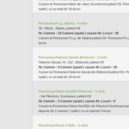
Cazare la Pensiunea Mario din Jitaru Scornicesti judetul Olt. Pen
spatii ) cu un total de 18 locuri.
Pensiunea P.s.g. Slatina - 4 stele
Str. Pitesti , Slatina, judetul Olt
Nr. Camere :
10 Camere (spatii ) cazare
Nr. Locuri :
20
Cazare la Pensiunea P.s.g. din Slatina judetul Olt. Pensiunea P.s.g
locuri.
Pensiunea Padurea Sarului Bobicesti - 2 stele
Padurea Sarului, Nr. 152 , Bobicesti, judetul Olt
Nr. Camere :
9 Camere (spatii ) cazare
Nr. Locuri :
18
Cazare la Pensiunea Padurea Sarului din Bobicesti judetul Olt. P
spatii ) cu un total de 18 locuri.
Pensiunea Palvia Han2001 Plaviceni - 2 stele
- Sat Plaviceni, Scarisoara, judetul Olt
Nr. Camere :
3 Camere (spatii ) cazare
Nr. Locuri :
9
Cazare la Pensiunea Palvia Han2001 din Plaviceni Scarisoara jude
dispune de 3 camere ( spatii ) cu un total de 9 locuri.
Pensiunea Rustic 1 Bals - 2 stele