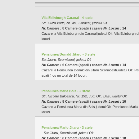
Vila Edinburgh Caracal - 4 stele
Str. Cuza Voda, Nr. 4a , Caracal, judetul Olt
Nr. Camere :
8 Camere (spatii ) cazare
Nr. Locuri :
14
Cazare la Vila Edinburgh din Caracal judetul Olt. Vila Edinburgh di
locuri.
Pensiunea Donald Jitaru - 3 stele
Sat Jitaru, Scornicesti, judetul Olt
Nr. Camere :
6 Camere (spatii ) cazare
Nr. Locuri :
14
Cazare la Pensiunea Donald din Jitaru Scornicesti judetul Olt. Pe
spatii ) cu un total de 14 locuri.
Pensiunea Maria Bals - 2 stele
Str. Nicolae Balcescu, Nr. 192, Jud. Olt , Bals, judetul Olt
Nr. Camere :
5 Camere (spatii ) cazare
Nr. Locuri :
10
Cazare la Pensiunea Maria din Bals judetul Olt. Pensiunea Maria di
locuri.
Pensiunea Mario Jitaru - 3 stele
- Sat Jitaru, Scornicesti, judetul Olt
Nr. Camere :
8 Camere (spatii ) cazare
Nr. Locuri :
18