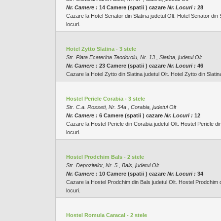
Nr. Camere :
14 Camere (spatii ) cazare
Nr. Locuri :
28
Cazare la Hotel Senator din Slatina judetul Olt. Hotel Senator din 
locuri.
Hotel Zytto Slatina - 3 stele
Str. Piata Ecaterina Teodoroiu, Nr. 13 , Slatina, judetul Olt
Nr. Camere :
23 Camere (spatii ) cazare
Nr. Locuri :
46
Cazare la Hotel Zytto din Slatina judetul Olt. Hotel Zytto din Slatin
Hostel Pericle Corabia - 3 stele
Str. C.a. Rosseti, Nr. 54a , Corabia, judetul Olt
Nr. Camere :
6 Camere (spatii ) cazare
Nr. Locuri :
12
Cazare la Hostel Pericle din Corabia judetul Olt. Hostel Pericle di
locuri.
Hostel Prodchim Bals - 2 stele
Str. Depozitelor, Nr. 5 , Bals, judetul Olt
Nr. Camere :
10 Camere (spatii ) cazare
Nr. Locuri :
34
Cazare la Hostel Prodchim din Bals judetul Olt. Hostel Prodchim di
locuri.
Hostel Romula Caracal - 2 stele