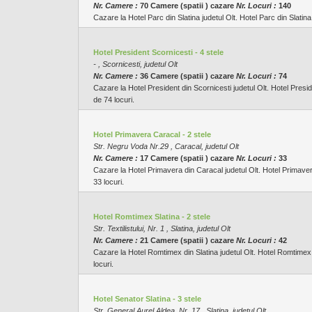
Nr. Camere :
70 Camere (spatii ) cazare
Nr. Locuri :
140
Cazare la Hotel Parc din Slatina judetul Olt. Hotel Parc din Slatina
Hotel President Scornicesti - 4 stele
- , Scornicesti, judetul Olt
Nr. Camere :
36 Camere (spatii ) cazare
Nr. Locuri :
74
Cazare la Hotel President din Scornicesti judetul Olt. Hotel Presid
de 74 locuri.
Hotel Primavera Caracal - 2 stele
Str. Negru Voda Nr.29 , Caracal, judetul Olt
Nr. Camere :
17 Camere (spatii ) cazare
Nr. Locuri :
33
Cazare la Hotel Primavera din Caracal judetul Olt. Hotel Primavera
33 locuri.
Hotel Romtimex Slatina - 2 stele
Str. Textilistului, Nr. 1 , Slatina, judetul Olt
Nr. Camere :
21 Camere (spatii ) cazare
Nr. Locuri :
42
Cazare la Hotel Romtimex din Slatina judetul Olt. Hotel Romtimex d
locuri.
Hotel Senator Slatina - 3 stele
Str. General Aurel Aldea, Nr. 17 , Slatina, judetul Olt