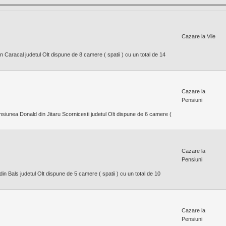
Cazare la Vile
n Caracal judetul Olt dispune de 8 camere ( spatii ) cu un total de 14
Cazare la
Pensiuni
nsiunea Donald din Jitaru Scornicesti judetul Olt dispune de 6 camere (
Cazare la
Pensiuni
n Bals judetul Olt dispune de 5 camere ( spatii ) cu un total de 10
Cazare la
Pensiuni