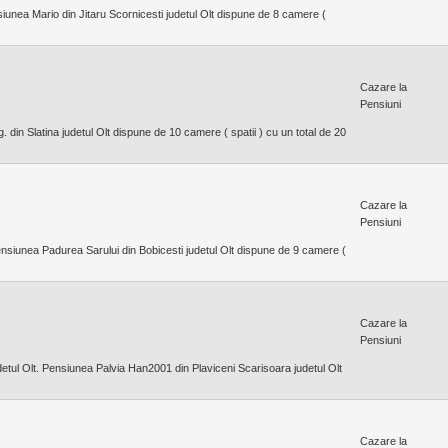
siunea Mario din Jitaru Scornicesti judetul Olt dispune de 8 camere (
Cazare la
Pensiuni
. din Slatina judetul Olt dispune de 10 camere ( spatii ) cu un total de 20
Cazare la
Pensiuni
ensiunea Padurea Sarului din Bobicesti judetul Olt dispune de 9 camere (
Cazare la
Pensiuni
tul Olt. Pensiunea Palvia Han2001 din Plaviceni Scarisoara judetul Olt
Cazare la