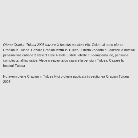
Oferte Craciun Tulcea 2025 cazare la hoteluri pensiuni vile
. Cele mai bune oferte
Craciun in Tulcea. Cazare Craciun
ieftin
in Tulcea . Oferta vacanta cu cazare la hoteluri
pensiuni vile cabane 2 stele 3 stele 4 stele 5 stele, oferte cu demipensiune, pensiune
complecta, all inclusive. Alege o
vacanta
cu cazare la pensiuni Tulcea, Cazare la
hoteluri Tulcea
Nu avem oferte Craciun in Tulcea Nici o oferta publicata in sectiunea Craciun Tulcea
2025