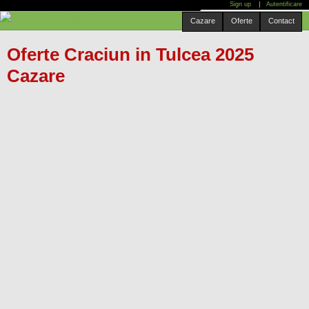
Sign up
Autentificare
Mergi
Cauta localitate:
Cazare
Oferte
Contact
la
conţinutul
Oferte Craciun in Tulcea 2025
principal
Cazare