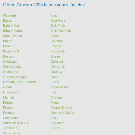
Oferte Craciun 2025 la pensiuni si hoteluri
Alba Iulia
Arad
Bacau
Baia Mare
Baile 1 Mai
Baile Felix
Băile Govora
Baile Olanesti
Baile Tusnad
Balea
Bazna
Botosani
Braila
Brasov
Breaza PH
Bucuresti
Busteni
Buzau
Căciulata
Calarasi
Cluj Napoca
Comarnic
Constanta
Craiova
Curtea De Arges
Deva
Drobeta Turnu Severin
Eforie
Galati
Geoagiu Bai
Hunedoara
Iasi
Mamaia
Oradea
Paltinis
Pitesti
Ploiesti
Poiana Brasov
Predeal
Ramnicu Valcea
Satu Mare
Sibiu
Stana de Vale CJ
Suceava
Timisoara
Tulcea
Vatra Dornei