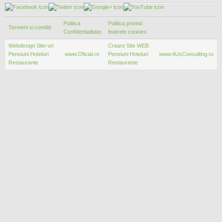
Politica
Politica privind
Termeni si conditii
Confidentialitate
fisierele cookies
Webdesign Site-uri
Creare Site WEB
Pensiuni Hoteluri
www.Oficial.ro
Pensiuni Hoteluri
www.4UsConsulting.ro
Restaurante
Restaurante