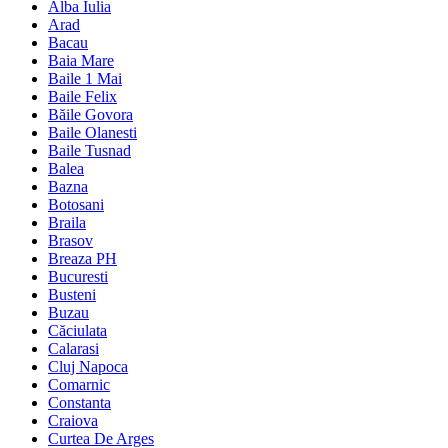
Alba Iulia
Arad
Bacau
Baia Mare
Baile 1 Mai
Baile Felix
Băile Govora
Baile Olanesti
Baile Tusnad
Balea
Bazna
Botosani
Braila
Brasov
Breaza PH
Bucuresti
Busteni
Buzau
Căciulata
Calarasi
Cluj Napoca
Comarnic
Constanta
Craiova
Curtea De Arges