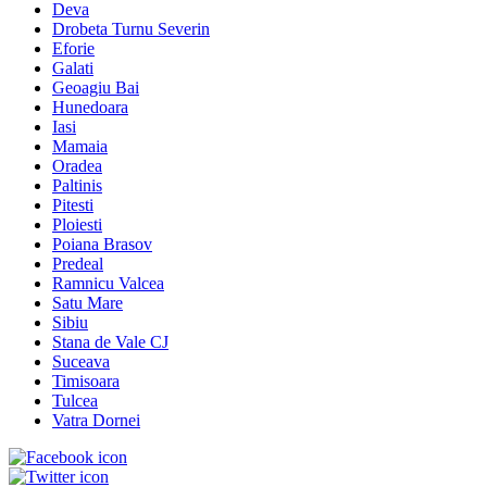
Deva
Drobeta Turnu Severin
Eforie
Galati
Geoagiu Bai
Hunedoara
Iasi
Mamaia
Oradea
Paltinis
Pitesti
Ploiesti
Poiana Brasov
Predeal
Ramnicu Valcea
Satu Mare
Sibiu
Stana de Vale CJ
Suceava
Timisoara
Tulcea
Vatra Dornei