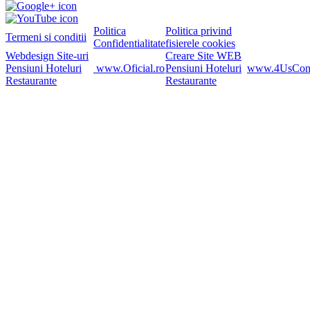
Politica
Politica privind
Termeni si conditii
Confidentialitate
fisierele cookies
Webdesign Site-uri
Creare Site WEB
Pensiuni Hoteluri
www.Oficial.ro
Pensiuni Hoteluri
www.4UsConsu
Restaurante
Restaurante