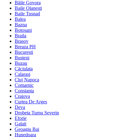
Băile Govora
Baile Olanesti
Baile Tusnad
Balea
Bazna
Botosani
Braila
Brasov
Breaza PH
Bucuresti
Busteni
Buzau
Căciulata
Calarasi
Cluj Napoca
Comarnic
Constanta
Craiova
Curtea De Arges
Deva
Drobeta Turnu Severin
Eforie
Galati
Geoagiu Bai
Hunedoara