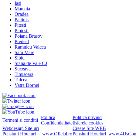
Iasi
Mamaia
Oradea
Paltinis
Pitesti
Ploiesti
Poiana Brasov
Predeal
Ramnicu Valcea
Satu Mare
Sibiu
Stana de Vale CJ
Suceava
Timisoara
Tulcea
Vatra Dornei
Politica
Politica privind
Termeni si conditii
Confidentialitate
fisierele cookies
Webdesign Site-uri
Creare Site WEB
Pensiuni Hoteluri
www.Oficial.ro
Pensiuni Hoteluri
www.4UsConsu