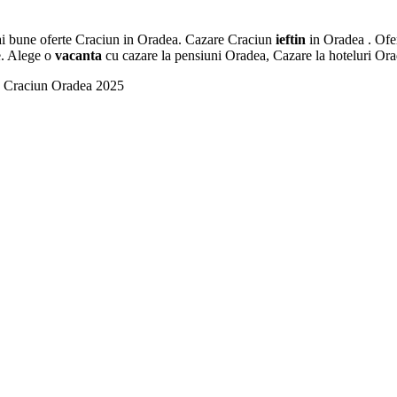
ai bune oferte Craciun in Oradea. Cazare Craciun
ieftin
in Oradea . Ofer
ve. Alege o
vacanta
cu cazare la pensiuni Oradea, Cazare la hoteluri Or
ea Craciun Oradea 2025