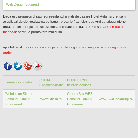
Web Design
Bucuresti
Daca esti proprietarul sau reprezentantul unitatii de cazare Hotel Rubin si vrei sa iti
acualizezi datele,localizarea pe harta , preturile ( tarifele), sau vrei sa adaugi oferte
creaza-ti un cont pe site si revendica-ti unitatea de cazare.Poti sa dai si
un like pe
facebook
pentru o promovare mai buna
apoi foloseste pagina de contact pentru a lua legatura cu noi
pentru a adauga oferte
gratuit
.
Politica
Politica privind
Termeni si conditii
Confidentialitate
fisierele cookies
Webdesign Site-uri
Creare Site WEB
Pensiuni Hoteluri
www.Oficial.ro
Pensiuni Hoteluri
www.4UsConsulting.ro
Restaurante
Restaurante