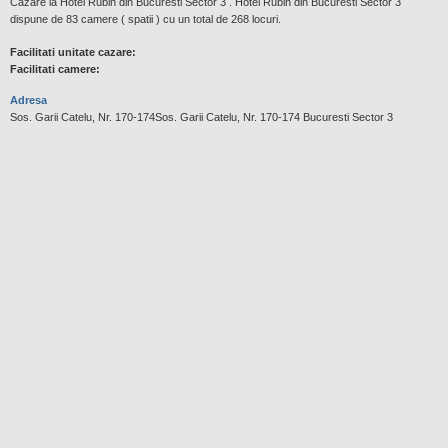
Cazare la Hotel Rubin din Bucuresti Sector 3 . Hotel Rubin din Bucuresti Sector 3
dispune de 83 camere ( spatii ) cu un total de 268 locuri.
Facilitati unitate cazare:
Facilitati camere:
Adresa
Sos. Garii Catelu, Nr. 170-174Sos. Garii Catelu, Nr. 170-174 Bucuresti Sector 3