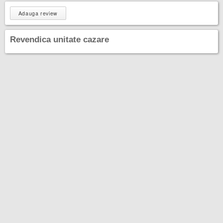
Adauga review
Revendica unitate cazare