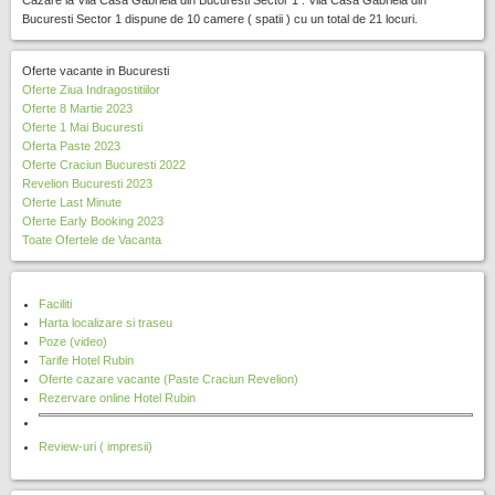
Cazare la Vila Casa Gabriela din Bucuresti Sector 1 . Vila Casa Gabriela din
Bucuresti Sector 1 dispune de 10 camere ( spatii ) cu un total de 21 locuri.
Oferte vacante in Bucuresti
Oferte Ziua Indragostitiilor
Oferte 8 Martie 2023
Oferte 1 Mai Bucuresti
Oferta Paste 2023
Oferte Craciun Bucuresti 2022
Revelion Bucuresti 2023
Oferte Last Minute
Oferte Early Booking 2023
Toate Ofertele de Vacanta
Faciliti
Harta localizare si traseu
Poze (video)
Tarife Hotel Rubin
Oferte cazare vacante (Paste Craciun Revelion)
Rezervare online Hotel Rubin
Review-uri ( impresii)