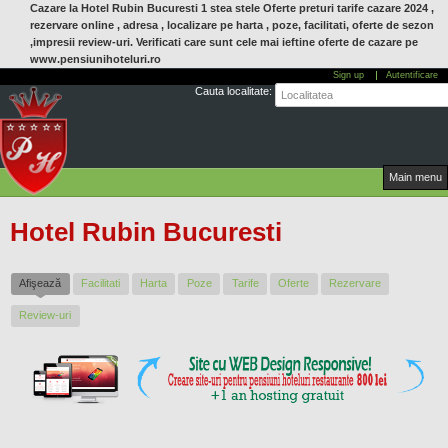
Cazare la Hotel Rubin Bucuresti 1 stea stele Oferte preturi tarife cazare 2024 ,
Mergi
rezervare online , adresa , localizare pe harta , poze, facilitati, oferte de sezon
la
,impresii review-uri. Verificati care sunt cele mai ieftine oferte de cazare pe
conţinutul
www.pensiunihoteluri.ro
principal
Sign up
Autentificare
Cauta localitate:
Main menu
Hotel Rubin Bucuresti
Afişează
(tab activ)
Facilitati
Harta
Poze
Tarife
Oferte
Rezervare
Review-uri