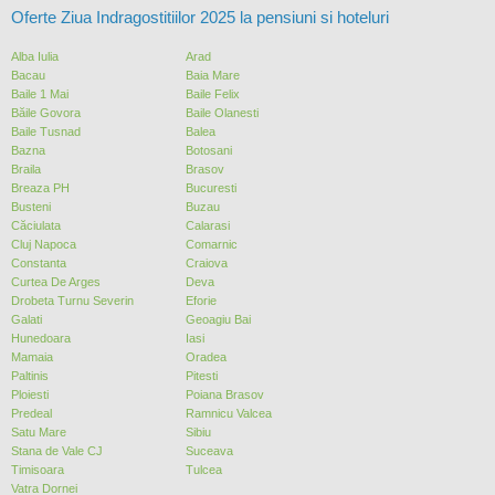
Oferte Ziua Indragostitiilor 2025 la pensiuni si hoteluri
Alba Iulia
Arad
Bacau
Baia Mare
Baile 1 Mai
Baile Felix
Băile Govora
Baile Olanesti
Baile Tusnad
Balea
Bazna
Botosani
Braila
Brasov
Breaza PH
Bucuresti
Busteni
Buzau
Căciulata
Calarasi
Cluj Napoca
Comarnic
Constanta
Craiova
Curtea De Arges
Deva
Drobeta Turnu Severin
Eforie
Galati
Geoagiu Bai
Hunedoara
Iasi
Mamaia
Oradea
Paltinis
Pitesti
Ploiesti
Poiana Brasov
Predeal
Ramnicu Valcea
Satu Mare
Sibiu
Stana de Vale CJ
Suceava
Timisoara
Tulcea
Vatra Dornei