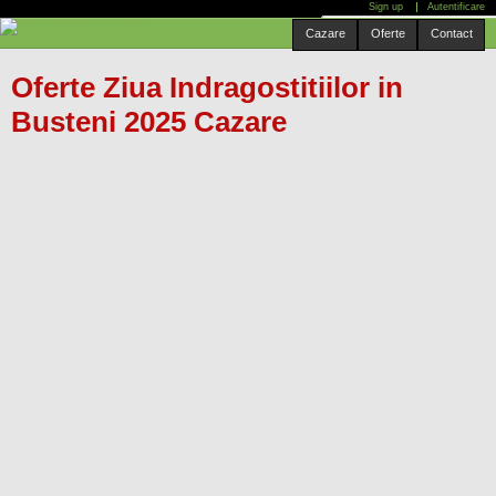
Sign up
Autentificare
Mergi
Cauta localitate:
Cazare
Oferte
Contact
la
conţinutul
Oferte Ziua Indragostitiilor in
principal
Busteni 2025 Cazare