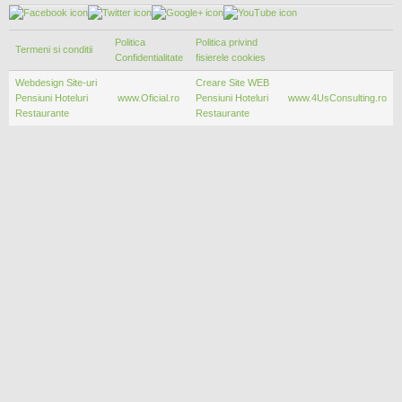
Politica
Politica privind
Termeni si conditii
Confidentialitate
fisierele cookies
Webdesign Site-uri
Creare Site WEB
Pensiuni Hoteluri
www.Oficial.ro
Pensiuni Hoteluri
www.4UsConsulting.ro
Restaurante
Restaurante