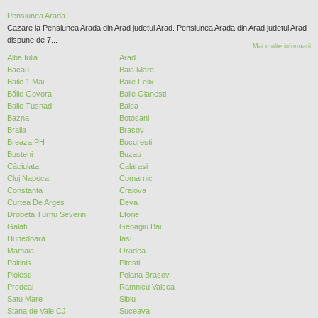
Pensiunea Arada
Cazare la Pensiunea Arada din Arad judetul Arad. Pensiunea Arada din Arad judetul Arad
dispune de 7...
Mai multe informatii
Alba Iulia
Arad
Bacau
Baia Mare
Baile 1 Mai
Baile Felix
Băile Govora
Baile Olanesti
Baile Tusnad
Balea
Bazna
Botosani
Braila
Brasov
Breaza PH
Bucuresti
Busteni
Buzau
Căciulata
Calarasi
Cluj Napoca
Comarnic
Constanta
Craiova
Curtea De Arges
Deva
Drobeta Turnu Severin
Eforie
Galati
Geoagiu Bai
Hunedoara
Iasi
Mamaia
Oradea
Paltinis
Pitesti
Ploiesti
Poiana Brasov
Predeal
Ramnicu Valcea
Satu Mare
Sibiu
Stana de Vale CJ
Suceava