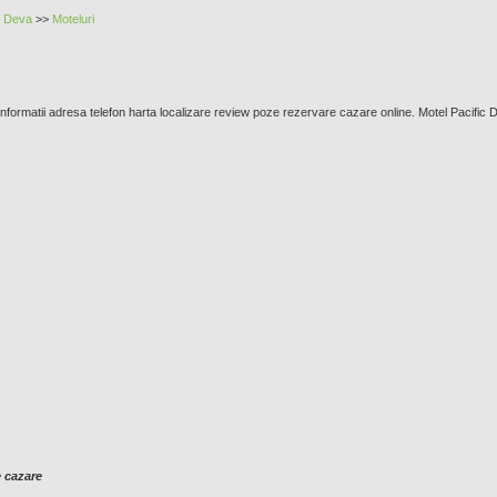
n
Deva
>>
Moteluri
Informatii adresa telefon harta localizare review poze rezervare cazare online. Motel Pacific Dev
e cazare