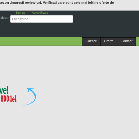
 sezon ,impresii review-uri. Verificati care sunt cele mai ieftine oferte de
Sign up
Autentificare
litate:
Cazare
Oferte
Contact