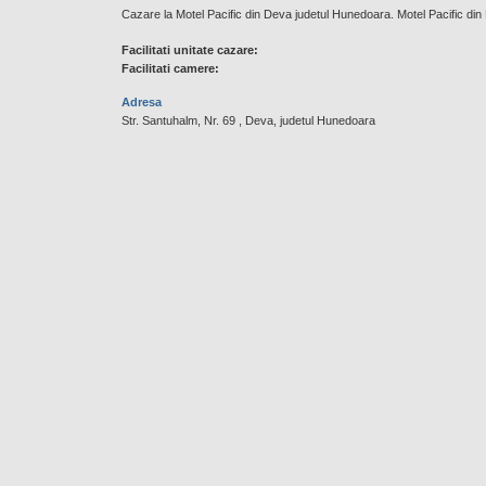
Cazare la Motel Pacific din Deva judetul Hunedoara. Motel Pacific din 
Facilitati unitate cazare:
Facilitati camere:
Adresa
Str. Santuhalm, Nr. 69 , Deva, judetul Hunedoara