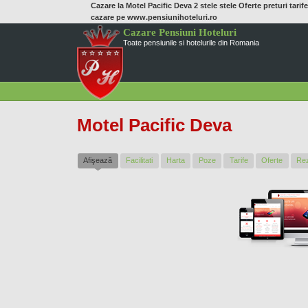
Cazare la Motel Pacific Deva 2 stele stele Oferte preturi tarife
cazare pe www.pensiunihoteluri.ro
Cazare Pensiuni Hoteluri
Toate pensiunile si hotelurile din Romania
Motel Pacific Deva
Afişează
(tab activ)
Facilitati
Harta
Poze
Tarife
Oferte
Re