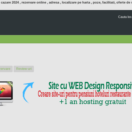
 cazare 2024 , rezervare online , adresa , localizare pe harta , poze, facilitati, oferte de
Mergi
la
conţinutul
Cauta loca
principal
zervare
Review-uri