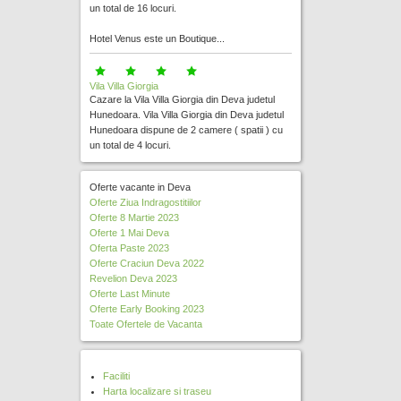
un total de 16 locuri.
Hotel Venus este un Boutique...
Vila Villa Giorgia
Cazare la Vila Villa Giorgia din Deva judetul
Hunedoara. Vila Villa Giorgia din Deva judetul
Hunedoara dispune de 2 camere ( spatii ) cu
un total de 4 locuri.
Oferte vacante in Deva
Oferte Ziua Indragostitiilor
Oferte 8 Martie 2023
Oferte 1 Mai Deva
Oferta Paste 2023
Oferte Craciun Deva 2022
Revelion Deva 2023
Oferte Last Minute
Oferte Early Booking 2023
Toate Ofertele de Vacanta
Faciliti
Harta localizare si traseu