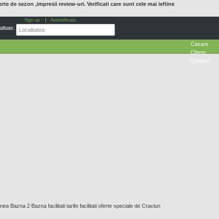
erte de sezon ,impresii review-uri. Verificati care sunt cele mai ieftine
Sign up
Autentificare
litate:
Cazare
Oferte
Contact
 Bazna 2 Bazna facilitati tarife facilitati oferte speciale de Craciun