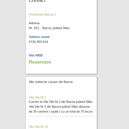
Contact
Pensiunea Bazna 2
Adresa
Nr. 201, , Bazna, judetul Sibiu
Telefon mobil
0726-955.814
Site WEB
Rezervare
Alte unitati de cazare din Bazna
Vila Vila Nr.2
Cazare la Vila Vila Nr.2 din Bazna judetul Sibiu.
Vila Vila Nr.2 din Bazna judetul Sibiu dispune
de 35 camere ( spatii ) cu un total de 70 locuri.
Vila Vila Nr 15