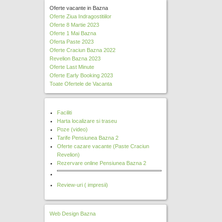
Oferte vacante in Bazna
Oferte Ziua Indragostitiilor
Oferte 8 Martie 2023
Oferte 1 Mai Bazna
Oferta Paste 2023
Oferte Craciun Bazna 2022
Revelion Bazna 2023
Oferte Last Minute
Oferte Early Booking 2023
Toate Ofertele de Vacanta
Faciliti
Harta localizare si traseu
Poze (video)
Tarife Pensiunea Bazna 2
Oferte cazare vacante (Paste Craciun
Revelion)
Rezervare online Pensiunea Bazna 2
Review-uri ( impresii)
Web Design
Bazna