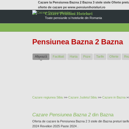
Cazare la Pensiunea Bazna 2 Bazna 3 stele stele Oferte preturi 
oferte de cazare pe www.pensiunihoteluri.ro
Cazare Pensiuni Hoteluri
Toate pensiunile si hotelurile din Romania
Pensiunea Bazna 2 Bazna
Afişează
(tab activ)
Facilitati
Harta
Poze
Tarife
Oferte
Re
Cazare regiunea Sibiu
>>
Cazare Judetul Sibiu
>>
Cazare in
Bazna
>
Cazare Pensiunea Bazna 2
din Bazna
Oferta de cazare la Pensiunea Bazna 2 3 stele din Bazna preturi tarife 
2024 Revelion 2025 Paste 2024 .