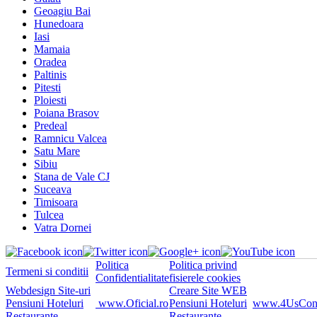
Geoagiu Bai
Hunedoara
Iasi
Mamaia
Oradea
Paltinis
Pitesti
Ploiesti
Poiana Brasov
Predeal
Ramnicu Valcea
Satu Mare
Sibiu
Stana de Vale CJ
Suceava
Timisoara
Tulcea
Vatra Dornei
Politica
Politica privind
Termeni si conditii
Confidentialitate
fisierele cookies
Webdesign Site-uri
Creare Site WEB
Pensiuni Hoteluri
www.Oficial.ro
Pensiuni Hoteluri
www.4UsConsu
Restaurante
Restaurante