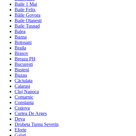
Baile 1 Mai
Baile Felix
Băile Govora
Baile Olanesti
Baile Tusnad
Balea
Bazna
Botosani
Braila
Brasov
Breaza PH
Bucuresti
Busteni
Buzau
Căciulata
Calarasi
Cluj Napoca
Comarnic
Constanta
Craiova
Curtea De Arges
Deva
Drobeta Turnu Severin
Eforie
Galati