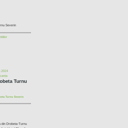
urnu Severin
tiilor
g 2024
acanta
robeta Turnu
beta Turnu Severin
a din Drobeta-Turnu