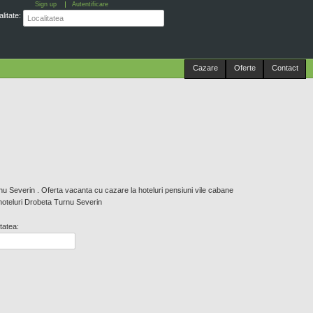
Sign up
Autentificare
litate:
Cazare
Oferte
Contact
u Severin . Oferta vacanta cu cazare la hoteluri pensiuni vile cabane
hoteluri Drobeta Turnu Severin
tatea: