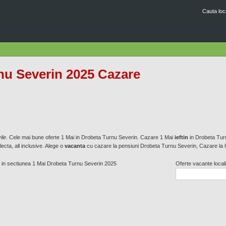
Mergi
Cauta loca
la
conţinutul
principal
rnu Severin 2025 Cazare
ile
. Cele mai bune oferte 1 Mai in Drobeta Turnu Severin. Cazare 1 Mai
ieftin
in Drobeta Turn
ecta, all inclusive. Alege o
vacanta
cu cazare la pensiuni Drobeta Turnu Severin, Cazare la 
a in sectiunea 1 Mai Drobeta Turnu Severin 2025
Oferte vacante locali