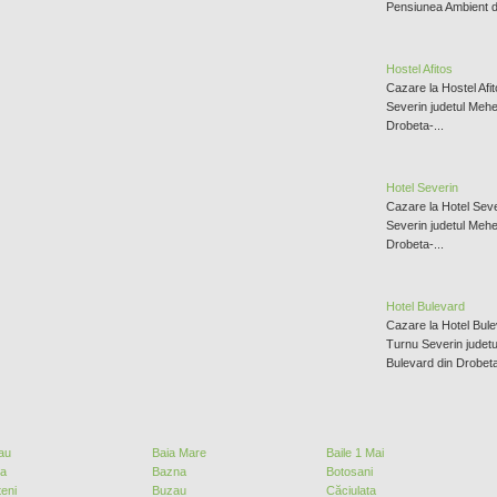
Pensiunea Ambient di
Hostel Afitos
Cazare la Hostel Afi
Severin judetul Mehed
Drobeta-...
Hotel Severin
Cazare la Hotel Sev
Severin judetul Mehed
Drobeta-...
Hotel Bulevard
Cazare la Hotel Bule
Turnu Severin judetu
Bulevard din Drobeta
au
Baia Mare
Baile 1 Mai
ea
Bazna
Botosani
eni
Buzau
Căciulata