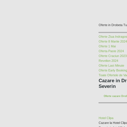
Oferte in Drobeta T
Oferte Ziua Indragosti
Oferte 8 Martie 2024
Oferte 1 Mai
Oferta Paste 2024
Oferte Craciun 2023
Revelion 2024
Oferte Last Minute
Oferte Early Bookin
Toate Ofertele de V
Cazare in D
Severin
Oferte cazare Dro
Hotel Clipa
Cazare la Hotel Clip