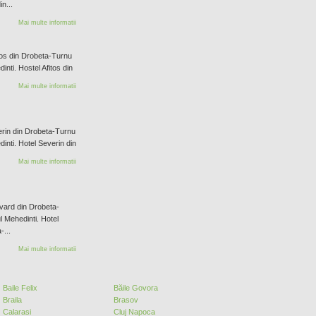
n...
Mai multe informatii
tos din Drobeta-Turnu
inti. Hostel Afitos din
Mai multe informatii
erin din Drobeta-Turnu
inti. Hotel Severin din
Mai multe informatii
vard din Drobeta-
l Mehedinti. Hotel
-...
Mai multe informatii
Baile Felix
Băile Govora
Braila
Brasov
Calarasi
Cluj Napoca